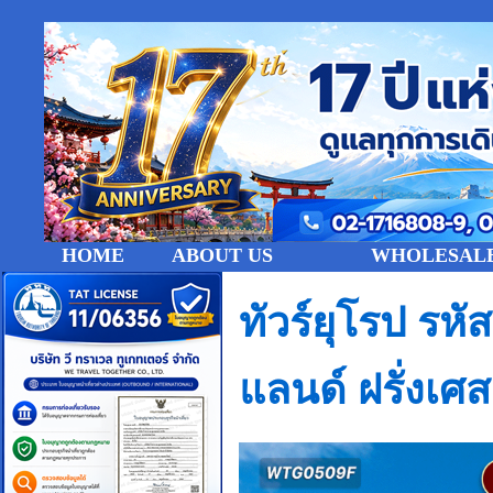
HOME
ABOUT US
WHOLESALE
ทัวร์ยุโรป รห
แลนด์ ฝรั่งเ