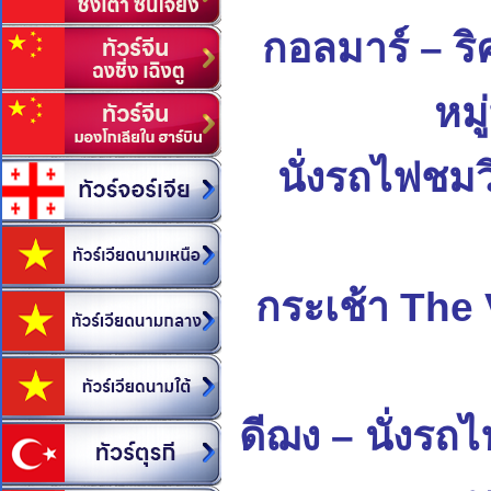
กอลมาร์
–
ริ
หมู
นั่งรถไฟชมว
กระเช้า
The 
ดีฌง
–
นั่งรถไ