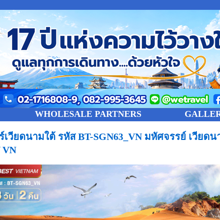
WHOLESALE PARTNERS
GALLE
วร์เวียดนามใต้ รหัส BT-SGN63_VN มหัศจรรย์ เวียดนาม
 VN