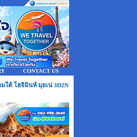
RY
CONTACT US
ใต้ โฮจิมินห์ มุยเน่ 3D2N