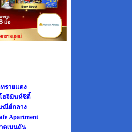
ลทรายแดง
โฮจิมินห์
ซิตี้
ษณีย์กลาง
Cafe
Apartment
ลาดเบนถัน