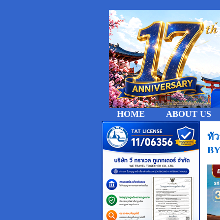
HOME
ABOUT US
ทั
BY