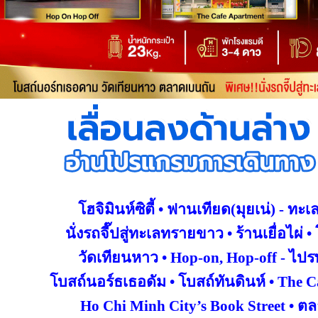
โฮจิมินห์ซิตี้ • ฟานเทียด(มุยเน่) -
ทะเ
นั่งรถจี๊ปสู่ทะเลทรายขาว • ร้านเยื่อไผ่ • 
วัดเทียนหาว • Hop-on, Hop-off -
ไปร
โบสถ์นอร์ธเธอดัม • โบสถ์ทันดินห์ • The 
Ho Chi Minh City’s Book Street • ต