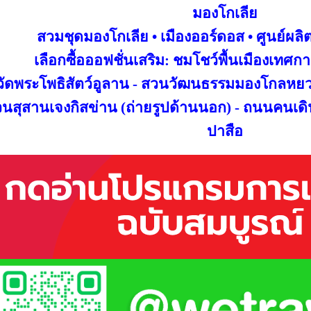
มองโกเลีย
สวมชุด
มองโกเลีย • เมืองออร์ดอส • ศูนย์ผลิ
เลือกซื้อ
ออฟชั่นเสริม: ชมโชว์พื้นเมืองเทศ
วัดพระโพธิสัตว์อูลาน - สวนวัฒนธรรมมองโกลหย
นสุสานเจงกิสข่าน (ถ่ายรูปด้านนอก) - ถนนคน
เด
ปาสือ