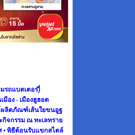
วมรถแบตเตอร)ี่
เมือง -
เมืองฮูฮอต
์ผลิตภัณฑ์เส้นใยขนอูฐ
ระกิจกรรม ณ ทะเลทราย
ส • พิธีต้อนรับแขกสไตล์