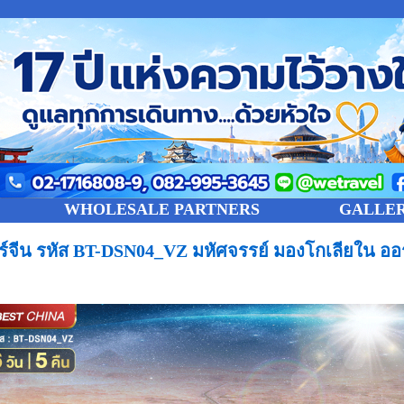
WHOLESALE PARTNERS
GALLE
วร์จีน รหัส BT-DSN04_VZ มหัศจรรย์ มองโกเลียใน 