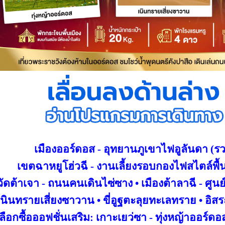
เมืองออร์ดอส -
อุทยานภูเขาไฟอูลันดา (ร
เขตฉาหยูโฮ่วฉี - งาน
เลี้ยงรอบกองไฟสไตล์พื้น
วัดต้าเจา - ถนนคนเดินไซ่ซาง • เมืองต้าลาฉี -
ศูนย
เนินทรายเสี่ยงซาวาน • ขี่
อูฐตะลุยทะเลทราย • อิส
ลือกซื้อออฟชั่น
เสริม: เกาะเยว่ซา -
ทุ่งหญ้าออร์ดอ