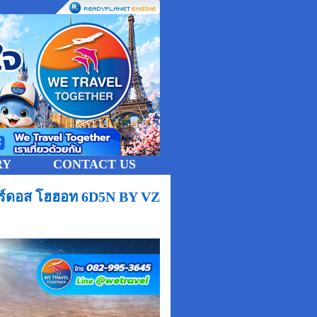
RY
CONTACT US
ออร์ดอส โฮฮอท 6D5N BY VZ