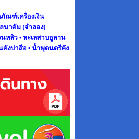
ตภัณฑ์เครื่องเงิน
กาลนาดัม (จำลอง)
วนหลิว •
ทะเลสาบอูลาน
ินคังปาสือ • น้ำพุดนตรีคัง