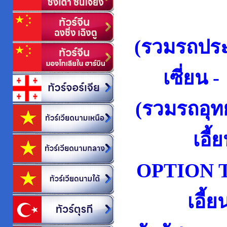
(รวมรถปร
เซี่ยน -
(รวมรถอุ
เอี
OPTION TO
เอี้