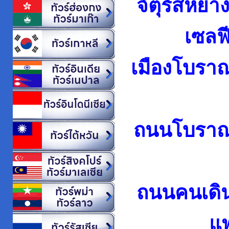
จัตุรัสหยาง
เซลฟี
เมืองโบราณก
ถนนโบราณจ
ถนนคนเดินไท
แพ