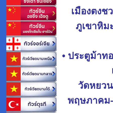
เมืองตงช
ภูเขาหิม
• ประตูม้าท
วัดหยว
พฤษภาคม