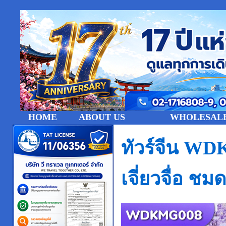
HOME
ABOUT US
WHOLESALE
ทัวร์จีน WD
เจี่ยวจื่อ 