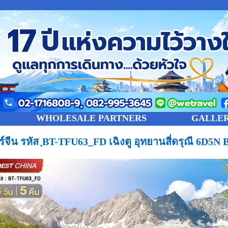
WHOLESALE PARTNERS
GALLE
วร์จีน รหัส ฺBT-TFU63_FD เฉิงตู อุทยานสี่ดรุณี 6D5N