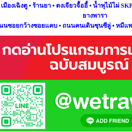
เมืองเฉิงตู • ร้านยา • ตงเจียวจื้ออี้ • น้ำพุไม้ไผ่ SK
ยางพารา
นนซอยกว้างซอยแคบ • ถนนคนเดิน
ซุนซีลู่ • หมีแ