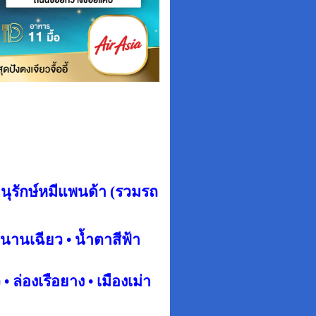
อนุรักษ์หมีแพนด้า
(รวมรถ
านเฉียว • น้ำตาสีฟ้า
 • ล่องเรือยาง •
เมืองเม่า