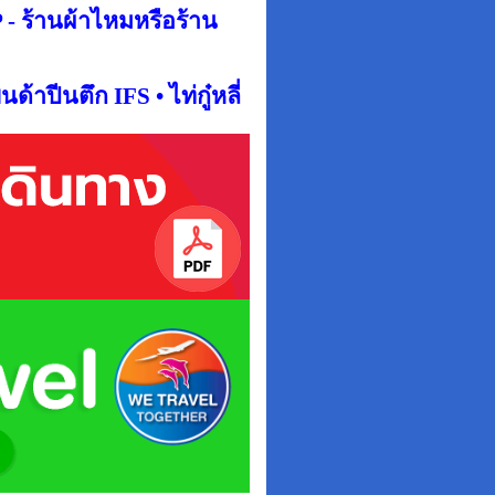
P -
ร้านผ้าไหมหรือร้าน
พนด้าปีนตึก IFS • ไท่กู๋หลี่