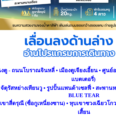
ิงตู - ถนนโบราณจินหลี่ • เมืองตูเจียงเอี้ยน • ศูนย์
แบตเตอรี่)
จัตุรัสหย่างเทียนวู • รูปปั้นแพนด้าเซลฟี่ •
สะพานหน
BLUE TEAR
ูเขาสี่ดรุณี (ซื่อกูเหนี่ยงซาน) • หุบเขาซวงเฉียวโกว
เสี้ยน