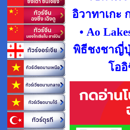
อิวาทาเกะ ก
• Ao
Lakes
พิธีชงชาญี่ป
โออิ