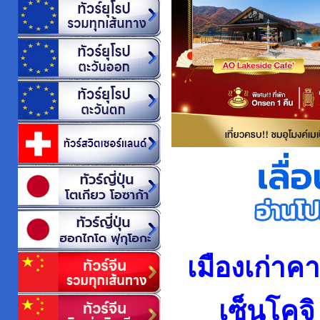
เมืองเก่าค
เซ็นโคจ