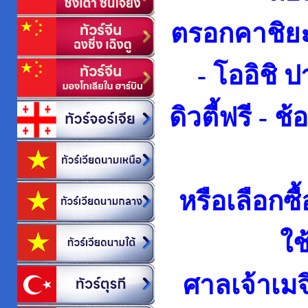
ตรอกคาชิย
- โออิชิ 
ดิวตี้ฟรี - ช้
หรือเลือกซื
ใช
ศาลเจ้าเมจ