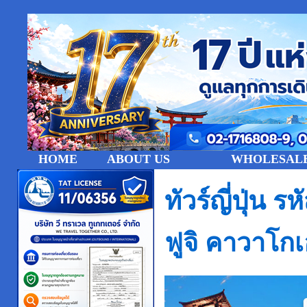
HOME
ABOUT US
WHOLESALE
ทัวร์ญี่ปุ่น
ฟูจิ คาวาโก