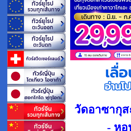
วัดอาซากุสะ
- หอ