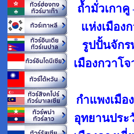
ถ้ำมั่วเกาคู
แห่งเมืองก
รูปปั้น
จักรพ
เมืองกวาโจว 
กำแพงเมืองจี
อุทยานประวั