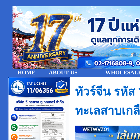
HOME
ABOUT US
WHOLESALE
ทัวร์จีน รห
ทะเลสาบเกล