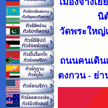
เมืองจางเยี่
นิ
วัดพระใหญ่เม
ถนนคนเดินเซ
ตงกวน - ย่า