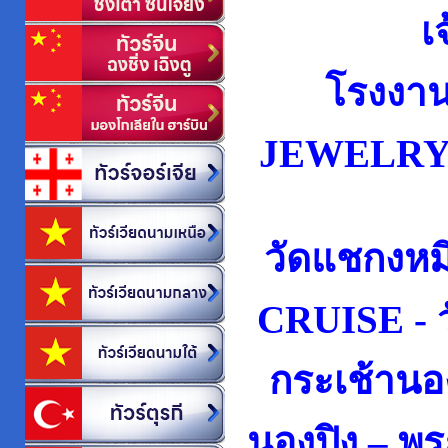
เ
โรงงาน
JEWELRY 
วัดแชกงหม
CRUISE -
กระเช้านอง
นองปิง – พร