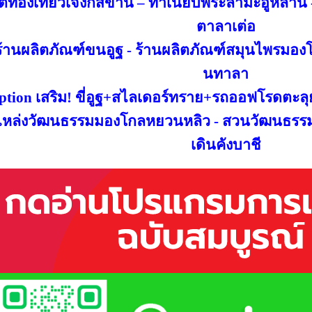
ตท่องเที่ยวเจงกีสข่าน – ทำเนียบพระลามะอูหลาน
ตาลาเต่อ
ร้านผลิตภัณฑ์ขนอูฐ - ร้านผลิตภัณฑ์สมุนไพรมองโ
นทาลา
ption เสริม! ขี่อูฐ+สไลเดอร์ทราย+รถออฟโรดตะลุ
แหล่งวัฒนธรรมมองโกลหยวนหลิว - สวนวัฒนธรร
เดินคังบาชี