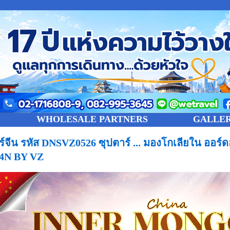
WHOLESALE PARTNERS
GALLE
วร์จีน รหัส DNSVZ0526 ซุปตาร์ ... มองโกเลียใน ออร
4N BY VZ