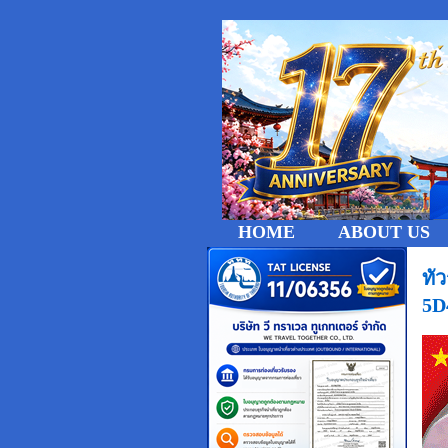
HOME
ABOUT US
ทั
5D