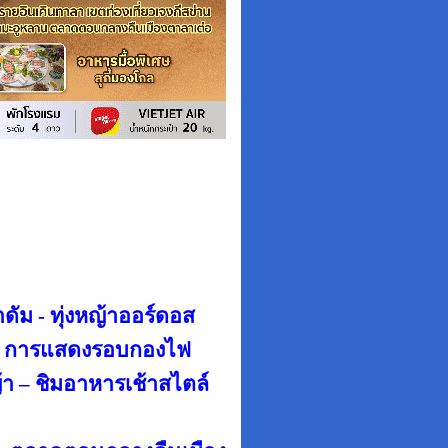
ดัม - ทุ่งหญ้าออร์ดอส
ล - การแสดงรอบกองไฟ
้า – ชิมอาหารเช้าสไตล์