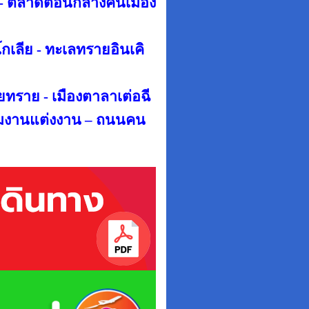
 - ตลาดตอนกลางคืนเมือง
กเลีย - ทะเลทรายอินเคิ
ยทราย - เมืองตาลาเต่อฉี
มงานแต่งงาน – ถนนคน