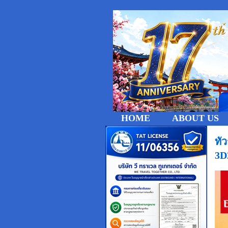
HOME
ABOUT US
ทั
3D