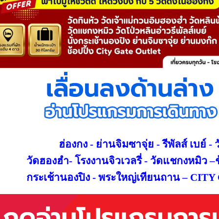
ฮ่องกง - ย่านจิมซาจุ่ย -
รีพัลส์ เบย์ -
วัดฮองฮำ- โรงงานจิวเวลรี่ - วัดแชกงหมิว –ช
กระเช้านองปิง - พระใหญ่เทียนถาน – CI