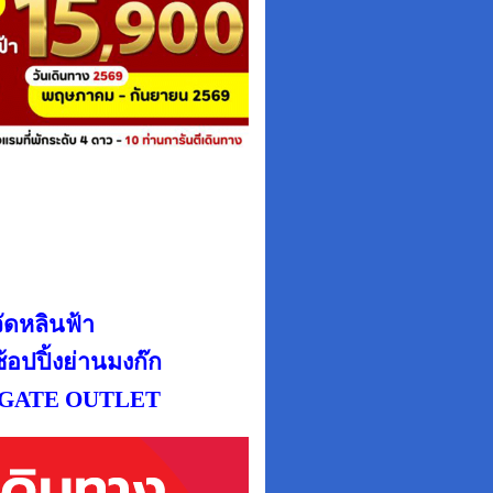
 วัดหลินฟ้า
้อปปิ้งย่านมงก๊ก
TY GATE OUTLET