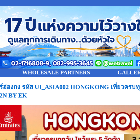
WHOLESALE PARTNERS
GALLE
วร์ฮ่องกง รหัส UI_ASIA002 HONGKONG เที่ยวครบทุกว
2N BY EK