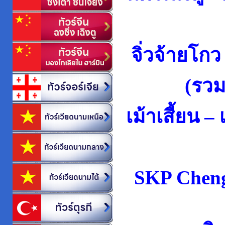
จิ่วจ้ายโกว
(รว
เม้าเสี้ยน 
SKP Chen