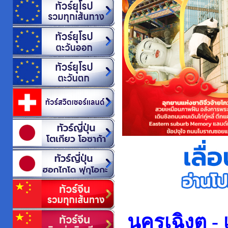
นครเฉิงตู - เ