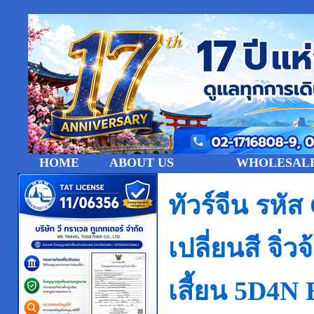
HOME
ABOUT US
WHOLESALE
ทัวร์จีน รหั
เปลี่ยนสี จิ่
เสี้ยน 5D4N