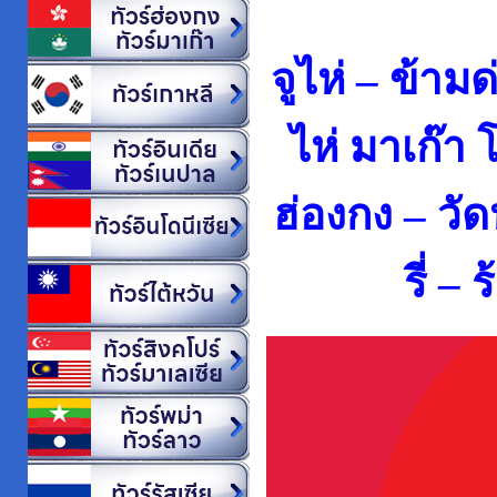
จูไห่ – ข้าม
ไห่ มาเก๊า
ฮ่องกง – วัด
รี่ –