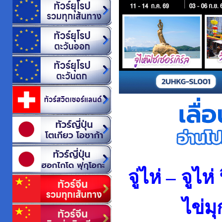
จู่ไห่ – จูไ
ไข่มุ