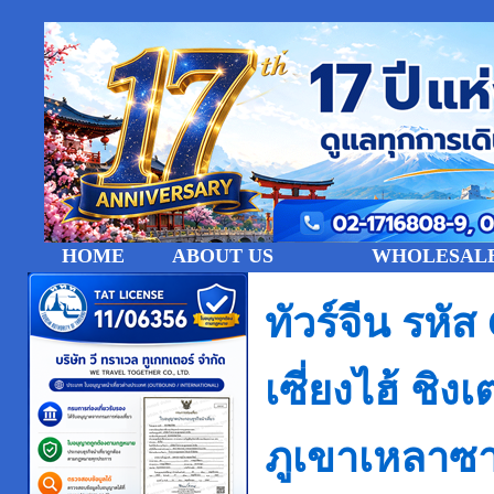
HOME
ABOUT US
WHOLESALE
ทัวร์จีน ร
เซี่ยงไฮ้ ชิ
ภูเขาเหลาซ