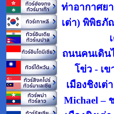
ท่าอากาศยา
เต่า) พิพิธภั
เ
ถนนคนเดิน
โข่ว - เ
เมืองชิงเต่
Michael – ช