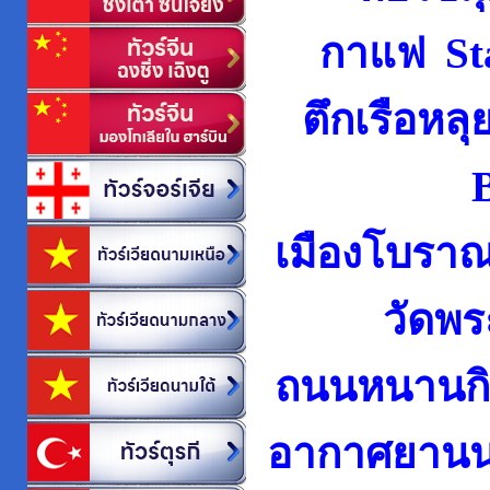
กาแฟ
St
ตึกเรือหลุ
เมืองโบราณช
วัดพ
ถนน
หนานก
อากาศยานนาน