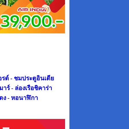
รด์ -
ชมประตู
อินเดีย
าร์ -
ล่องเรือชิคาร่า
แดง -
หอนาฬิกา