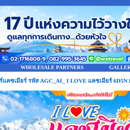
WHOLESALE PARTNERS
GALLE
วร์แคชเมียร์ รหัส AGC_AI_ I LOVE แคชเมียร์ 6D5N