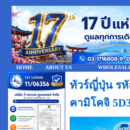
HOME
ABOUT US
WHOLESALE
ทัวร์ญี่ปุ่น 
คามิโคจิ 5