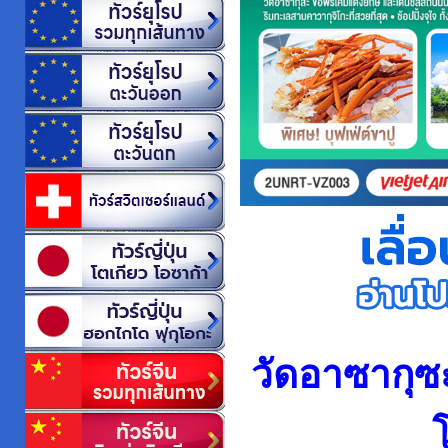
วัดอาซากุซ