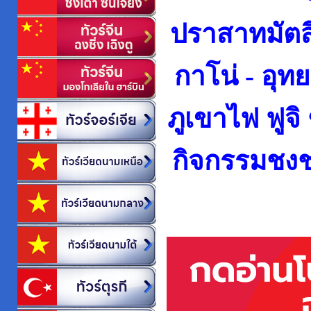
ปราสาทมัตสึ
กาโน่ -
อุทย
ภูเขาไฟ ฟูจิ 
กิจกรรมชง
ช