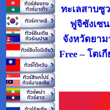
ทะเลสาบซูวะ
ฟูจิซังเซ
จังหวัดยามา
Free – โตเกี