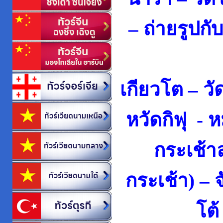
–
ถ่ายรูปกั
เกียวโต – วั
หวัดกิฟุ -
ห
กระเช้า
กระเช้า) – จ
โต้