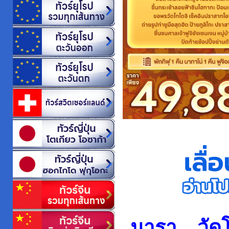
นารา – วัด