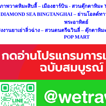
ภาพวาดหิมะสิบลี้ – เมืองฮาร์บิน -
สวนตุ๊กตาหิม
DIAMOND SEA BINGTANGHAI
– ย่านโอลด์ทาว
พระอาทิตย์
งงานยาเย่าลิ่วฉ่าง – สวนดนตรีฉวินลี่ – ตุ๊กตา
POP MART