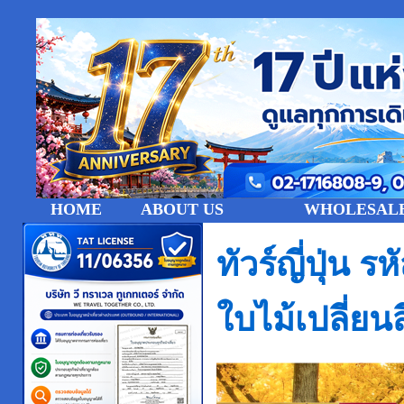
HOME
ABOUT US
WHOLESALE
ทัวร์ญี่ปุ่น
ใบไม้เปลี่ยน