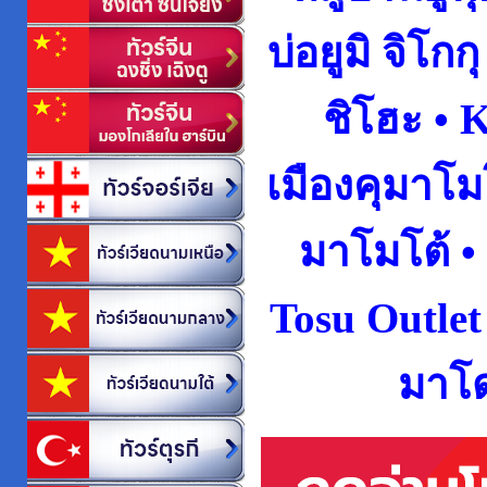
บ่อยูมิ จิโก
ชิโฮะ •
เมืองคุมาโม
มาโมโต้ •
Tosu Outlet
มาโด