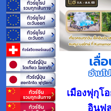
เมืองฟุกุโอก
อินฟล