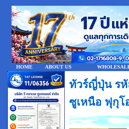
HOME
ABOUT US
WHOLESALE
ทัวร์ญี่ปุ่น
ซูเหนือ ฟุก