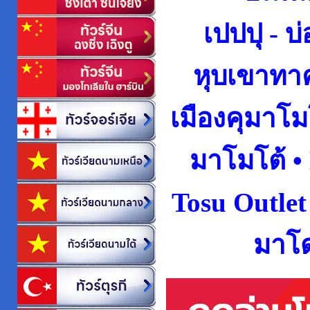
เปป
ปุ -
บ่
หุบเขาทาค
เมืองคุ
มาโมโ
มาโมโต้ •
Tosu Outlet
มาโด