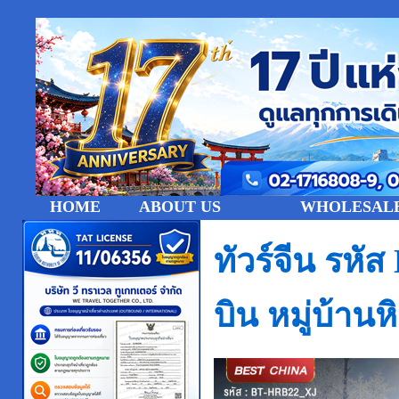
HOME
ABOUT US
WHOLESALE
ทัวร์จีน รหั
บิน หมู่บ้า