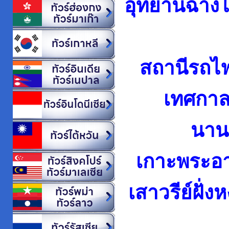
อุทยานฉางไ
สถานีรถไฟค
เทศกาล
นานา
เกาะพระอาท
เสาวรีย์ฝั่