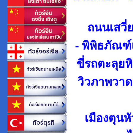
ถนนเสวี่
-
พิพิธภัณฑ์
ขี่รถตะลุ
วิวภาพวาดส
เมืองตุนห