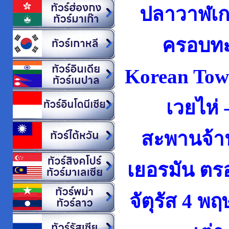
ปลาวาฬเกยต
ครอบทะเ
Korean Tow
เวยไห่ 
สะพานจ้าน
เยอรมัน ตรอก
จัตุรัส 4 พ