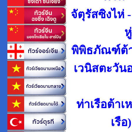
จัตุรัสซิงไห่
ห
พิพิธภัณฑ์ต้า
เวนิสตะวันอ
ท่าเรือต้าเ
เรือ