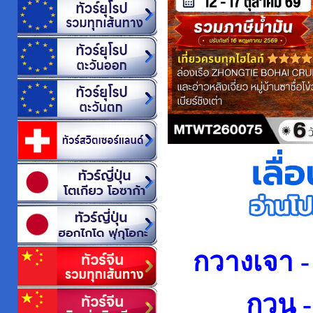
กวางเจา - 
กวน -