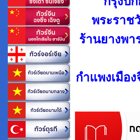
กรุงปักก
พระราชวั
ร้าน
ยางพารา
กำแพงเมืองจ