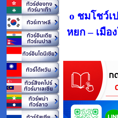
o ชมโชว์เป
หยก – เมือ