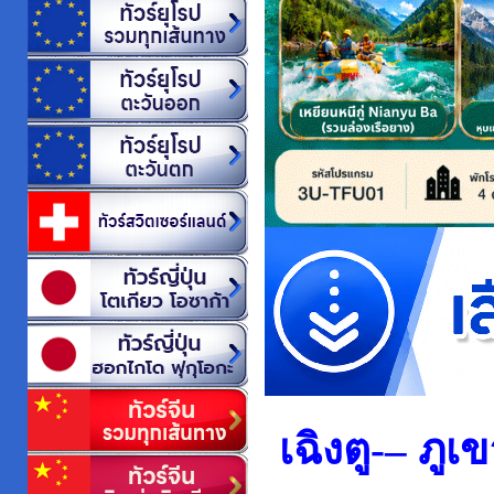
เฉิงตู-– ภูเ