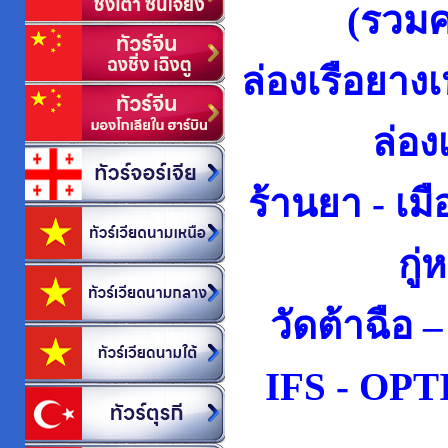
(รวมค
ล่องเรือยางเ
ล่องเ
ร้านยา - เมื
กู่
วัดต้าฉือ
IFS -
OPTI