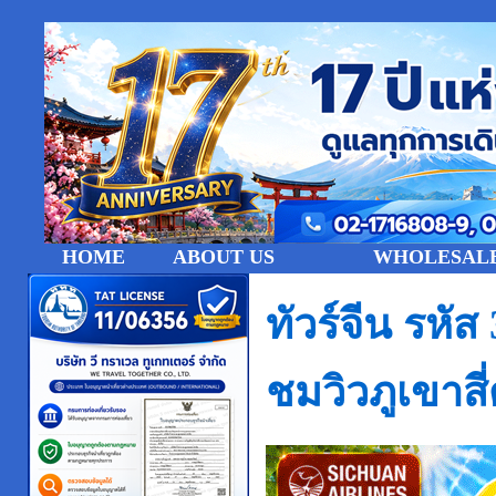
HOME
ABOUT US
WHOLESALE
ทัวร์จีน รหั
ชมวิวภูเขาสี