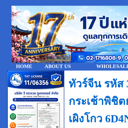
HOME
ABOUT US
WHOLESALE
ทัวร์จีน รหั
กระเช้าพิชิต
เผิงโกว 6D4