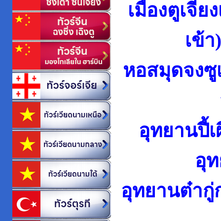
เมืองตูเจีย
เข้า
หอสมุดจงซูเ
อุทยานปี้
อุท
อุทยานต๋ากู่