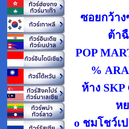
ซอยกว้างซ
ต้าฉ
POP MART 
% AR
ห้าง SK
หย
o ชมโชว์เป