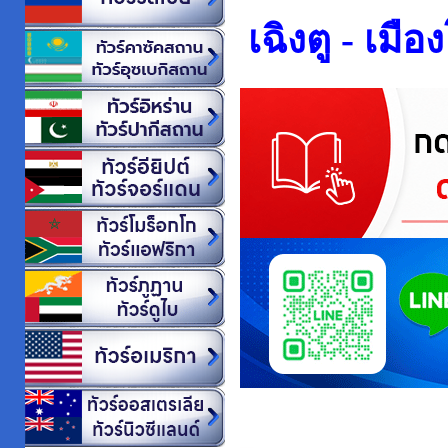
เฉิงตู - เมือ