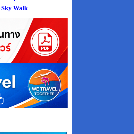
ย+Sky Walk