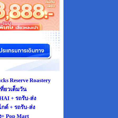
ks Reserve Roastery
ที่ยวเต็มวัน
I + รถรับ-ส่ง
์ + รถรับ-ส่ง
ง+ Pop Mart