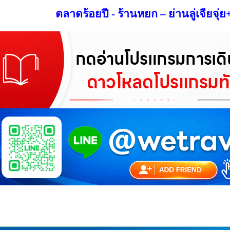
ตลาดร้อยปี - ร้านหยก – ย่านลู่
เจียจุ่