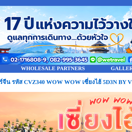
WHOLESALE PARTNERS
GALLE
วร์จีน รหัส CVZ340 WOW WOW เซี่ยงไฮ้ 5D3N BY 