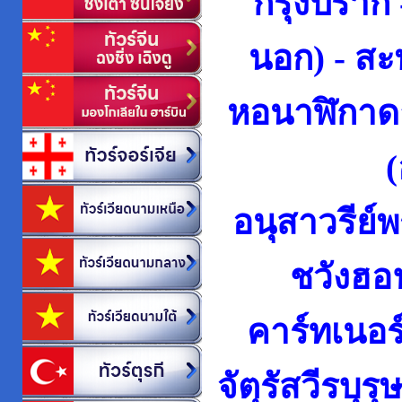
กรุงปราก
นอก) - สะพ
หอนาฬิกาดา
(
อนุสาวรีย์
ชวังฮอ
คาร์ทเนอร์
จัตุรัสวีรบุ