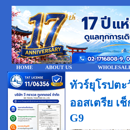
HOME
ABOUT US
WHOLESALE
ทัวร์ยุโรปต
ออสเตรีย เช็
G9