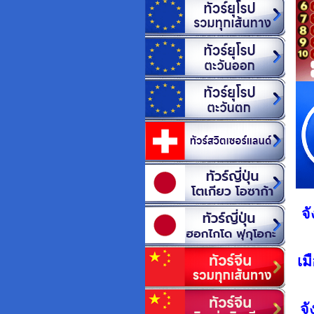
จ
เม
จั