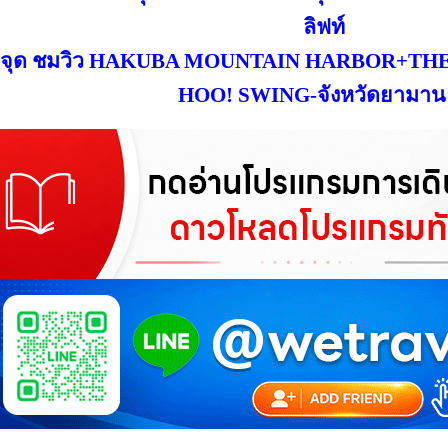
ลิฟท์
จุด ชมวิว HAKUBA MOUNTAIN HARBOR+THE
HOO! SWING-จังหวัดยามานะ