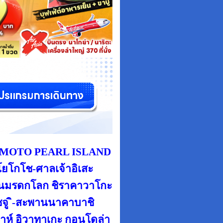
KIMOTO PEARL ISLAND
โยโกโช-ศาลเจ้าอิเสะ
บ้านมรดกโลก ชิราคาวาโกะ
ซจู ิ-สะพานนาคาบาชิ
าห์ อิวาทาเกะ
กอนโดล่า