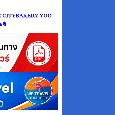
 CITY
BAKERY-YOO
ชิ