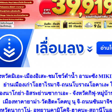
ังหวัดมิเอะ-เมืองอิเสะ-ชมโชว์ดำน้ำ
อามะซัง MI
ย่านเมืองเก่าโอฮาไรมาจิ-ถนนโบราณ
โอคาเงะ 
ืองนาโกย่า-อิสระย่านซากาเอะ -
จังหวัดกิฟุ-หมู่
เมืองทาคายาม่า-วัดฮิดะ
โคคบุ นุ จิ-ถนนซันมาจิ
งหวัดนากาโน่- อุทยานคามิโคจิ-ฮาคุบะ-สถานีโนอ