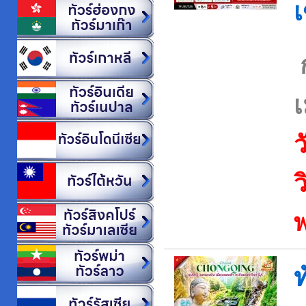
เ
ว
ว
ท