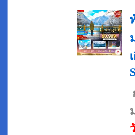
ท
ม
เ
ว