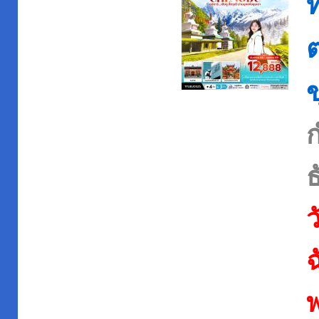
ท
ต
ธ
ว