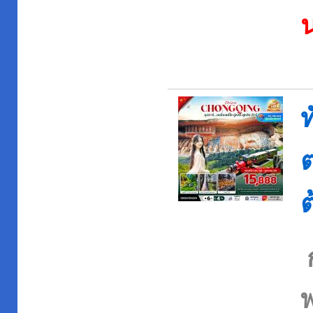
ท
ต
ต