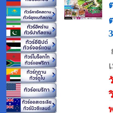
ต
ว
ว
พ