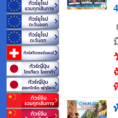
ว
ฉ
ท