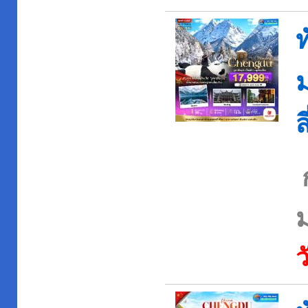
ท
ม
ส
ว