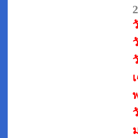
ว
ว
ว
เ
พ
ว