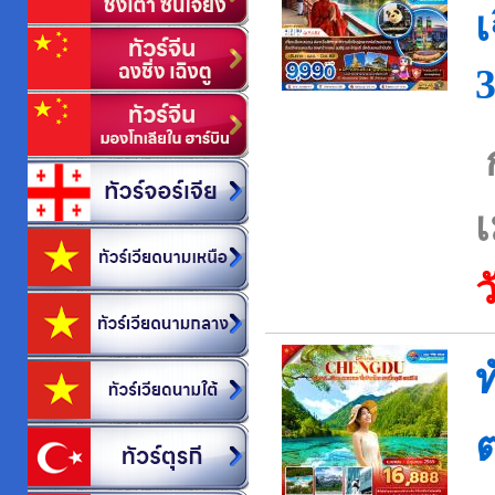
เ
ว
ท
ต